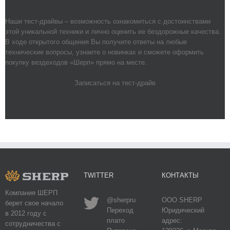
Наши тест-драйвы – возможность ознакомиться с достоинствами
этой уникальной техники и лично оценить ее бездорожные качества.
В ходе открытого общения Вы получите ответы на любые
технические вопросы, узнаете о новинках и сможете оформить
покупку вездеходов «Шерп» прямо на месте.
Записаться на тест-драйв
TWITTER
КОНТАКТЫ
Компания ШЕРП
@sherpru
ООО SHERP
берет свое начало
Переход
Юридический
в 2012 году с
плато
адрес:
сотрудничества с