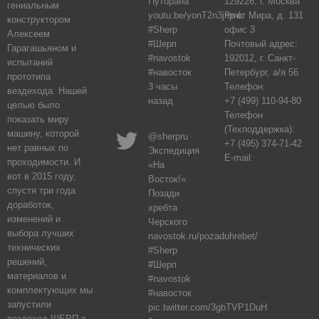
Путорана
129226, г. Москва
гениальным
youtu.be/yonT2n3jPmk
пр-кт Мира, д. 131
конструктором
#Sherp
офис 3
Алексеем
#Шерп
Почтовый адрес:
Гарагашьяном и
#navostok
192012, г. Санкт-
испытаний
#навосток
Петербург, а/я 56
прототипа
3 часы
Телефон:
вездехода. Нашей
назад
+7 (499) 110-94-80
целью было
Телефон
показать миру
(Техподдержка):
машину, которой
@sherpru
+7 (495) 374-71-42
нет равных по
Экспедиция
E-mail:
проходимости. И
«На
вот в 2015 году,
Восток!»
спустя три года
Позади
доработок,
хребта
изменений и
Черского
выбора лучших
navostok.ru/pozaduhrebet/
технических
#Sherp
решений,
#Шерп
материалов и
#navostok
комплектующих мы
#навосток
запустили
pic.twitter.com/3gbTVP1DuH
вездеход ШЕРП в