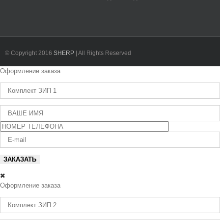
© Copyright 2016
SHERP
| All Rights Reserved
Fa
Twi
Ins
You
Оформление заказа
Оформление заказа