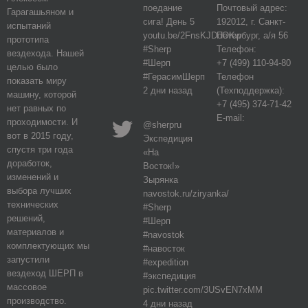
поедание
Почтовый адрес:
Гарагашьяном и
сига! День 5
192012, г. Санкт-
испытаний
youtu.be/2FnsKJDoOKw
Петербург, а/я 56
прототипа
#Sherp
Телефон:
вездехода. Нашей
#Шерп
+7 (499) 110-94-80
целью было
#ГерасимШерп
Телефон
показать миру
2 дни назад
(Техподдержка):
машину, которой
+7 (495) 374-71-42
нет равных по
E-mail:
проходимости. И
@sherpru
вот в 2015 году,
Экспедиция
спустя три года
«На
доработок,
Восток!»
изменений и
Зырянка
выбора лучших
navostok.ru/ziryanka/
технических
#Sherp
решений,
#Шерп
материалов и
#navostok
комплектующих мы
#навосток
запустили
#expedition
вездеход ШЕРП в
#экспедиция
массовое
pic.twitter.com/3USvEN7xMM
производство.
4 дни назад