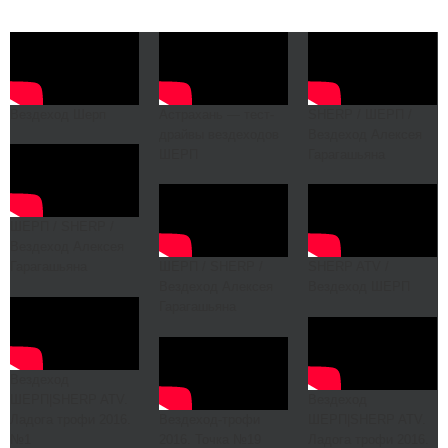
Вездеход Шерп
Астрахань — тест-
SHERP / ШЕРП /
драйвы вездеходов
Вездеход Алексея
ШЕРП
Гарагашьяна
ШЕРП / SHERP /
Вездеход Алексея
Гарагашьяна
ШЕРП / SHERP /
SHERP ATV /
Вездеход Алексея
Вездеход ШЕРП
Гарагашьяна
Вездеход
ШЕРП|SHERP ATV.
Вездеход
Ладога трофи 2016.
Вездеход-трофи
ШЕРП|SHERP ATV.
№1
2016. Точка №19
Ладога трофи 2016.