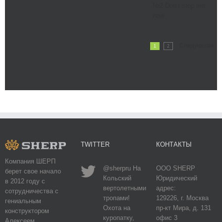
№2 Don’t stop me
now.
Следующая
1
2
TWITTER
КОНТАКТЫ
Компания ШЕРП
@sherpru На
ООО SHERP
берет свое начало
Кольский
Юридический
в 2012 году с
вертолетными
адрес:
сотрудничества с
тропами!
129226, г. Москва
гениальным
Охота на
пр-кт Мира, д. 131
конструктором
куропатку,
офис 3
Алексеем