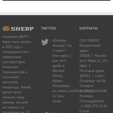
TWITTER
КОНТАКТЫ
Компания ШЕРП
@sherpru
ООО SHERP
берет свое начало
Москва!? Ты
Юридический
в 2012 году с
с нами!?
адрес:
сотрудничества с
Уже через 2
129226, г. Москва
гениальным
дня тест-
пр-кт Мира, д. 131
конструктором
драйв в
офис 3
Алексеем
Москве!
Почтовый адрес:
Гарагашьяном и
#Sherp
192012, г. Санкт-
испытаний
#Шерп
Петербург, а/я 56
прототипа
#Sherpteam
Телефон:
вездехода. Нашей
pic.twitter.com/9Sabc2SLdA
+7 (499) 110-94-80
целью было
11 часы
Телефон
показать миру
назад
(Техподдержка):
машину, которой
+7 (495) 374-71-42
нет равных по
E-mail:
проходимости. И