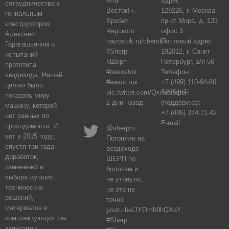
«На
адрес:
сотрудничества с
Восток!».
129226, г. Москва
гениальным
Хребет
пр-кт Мира, д. 131
конструктором
Черского
офис 3
Алексеем
navostok.ru/cherski/
Почтовый адрес:
Гарагашьяном и
#Sherp
192012, г. Санкт-
испытаний
#Шерп
Петербург, а/я 56
прототипа
#navostok
Телефон:
вездехода. Нашей
#навосток
+7 (499) 110-94-80
целью было
pic.twitter.com/Qxrk2J51hT
Телефон
показать миру
2 дни назад
(поддержка):
машину, которой
+7 (495) 374-71-42
нет равных по
E-mail:
проходимости. И
@sherpru
вот в 2015 году,
Погоняли на
спустя три года
вездеходе
доработок,
ШЕРП по
изменений и
болотам и
выбора лучших
не утонули,
технических
но это не
решений,
точно
материалов и
youtu.be/JYOmb9hQXaY
комплектующих мы
#Sherp
запустили