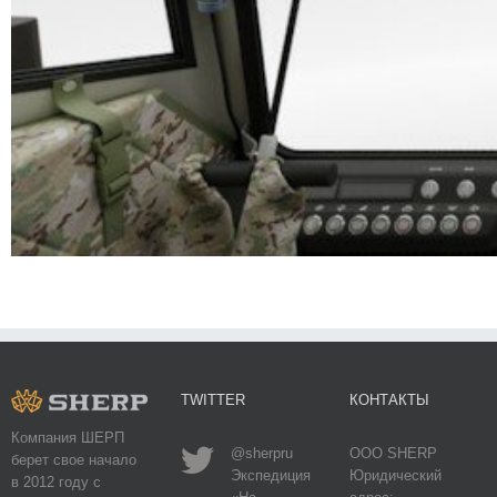
TWITTER
КОНТАКТЫ
Компания ШЕРП
@sherpru
ООО SHERP
берет свое начало
Экспедиция
Юридический
в 2012 году с